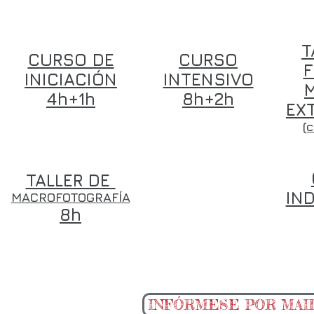
T
CURSO DE
CURSO
F
INICIACIÓN
INTENSIVO
4h+1h
8h+2h
EXT
(
CURSO DE
TALLER DE
RETOQUE
EN
IN
MACROFOTOGRAFÍA
Photoshop
8h
24h
INFÓRMESE POR MAI