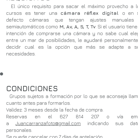
El único requisito para sacar el máximo provecho a l
cursos es tener una
cámara réflex digital
o en 
defecto cámaras que tengan ajustes manuales
semiautomáticos como
M, Av, A, S, T, Tv
. Si el usuario tiene
intención de comprarse una cámara y no sabe cual eleg
entre un mar de posibilidades, le ayudaré personalmente
decidir cual es la opción que más se adapte a s
necesidades.
CONDICIONES
Grupos sujetos a formación por lo que se aconseja llam
cuanto antes para formarlos.
Validez: 3 meses desde la fecha de compra.
Reservas en el 627 814 207 o vía ema
a
Juancarranzafoto@gmail.com
indicando sus dat
personales.
Se puede cancelar con 7 días de antelación.