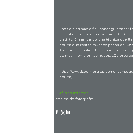
Cada día es más difícil conseguir hacer f
disciplinas, está todo inventado. Aquí es 
distinto. Sin embargo, una técnica que lle
neutra que restan muchos pasos de luz d
Aunque las finalidades son múltiples, hoy
de movimiento en las nubes. ¿Quieres s
https://www.dzoom.org.es/como-consegu
neutra/
#filtros
#efectos
Técnica de fotografía