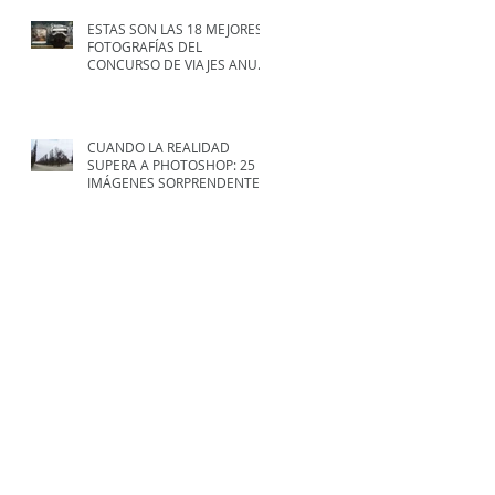
ESTAS SON LAS 18 MEJORES
FOTOGRAFÍAS DEL
CONCURSO DE VIAJES ANUAL
DE NATIONAL GEOGRAPHIC
CUANDO LA REALIDAD
SUPERA A PHOTOSHOP: 25
IMÁGENES SORPRENDENTES
Archivo
septiembre de 2017
(2)
2 entradas
agosto de 2017
(8)
8 entradas
julio de 2017
(7)
7 entradas
junio de 2017
(9)
9 entradas
abril de 2016
(1)
1 entrada
Buscar por tags
No hay etiquetas aún.